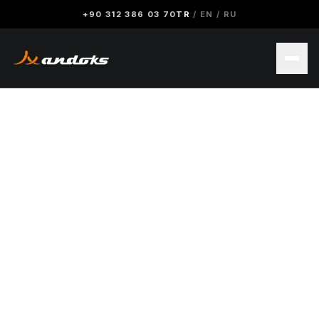
+90 312 386 03 70
TR
/
EN
/
RU