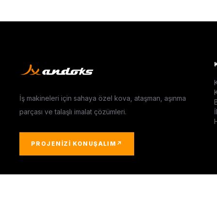
İş makineleri için sahaya özel kova, ataşman, aşınma
parçası ve talaşlı imalat çözümleri.
İ
PROJENIZI KONUŞALIM
↗
© 2026 ANDOKS MAKINE. TÜM HAKLARI SAKLIDIR.