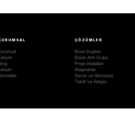
KURUMSAL
ÇÖZÜMLER
Kurumsal
Kova Grupları
Kariyer
Boom Arm Grubu
Blog
Proje İmalatları
letişim
Ataşmanlar
Hizmetler
Servis ve Revizyon
Teklif ve İletişim
GIZLIL