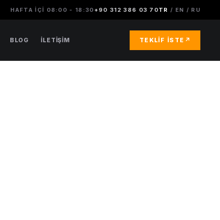
HAFTA IÇI 08:00 - 18:30
+90 312 386 03 70
TR
/
EN
/
RU
BLOG
İLETIŞIM
TEKLIF İSTE
↗