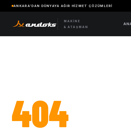
ANKARA'DAN DÜNYAYA AĞIR HIZMET ÇÖZÜMLERI
MAKINE
AN
& ATAŞMAN
404