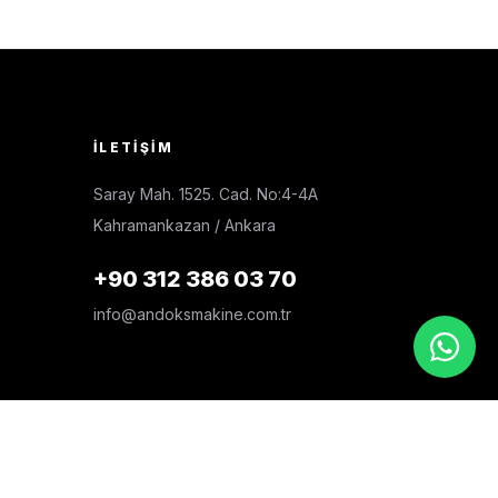
İLETIŞIM
Saray Mah. 1525. Cad. No:4-4A
Kahramankazan / Ankara
+90 312 386 03 70
info@andoksmakine.com.tr
IK POLITIKASI
KVKK AYDINLATMA METNI
YERLI ÜRETIM · ANKARA