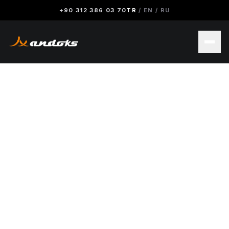
+90 312 386 03 70
TR
/
EN
/
RU